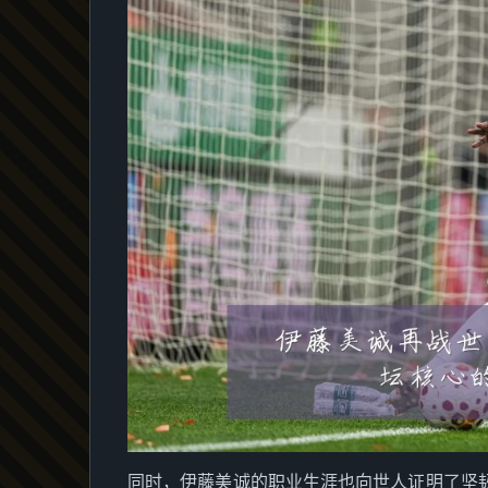
同时，伊藤美诚的职业生涯也向世人证明了坚