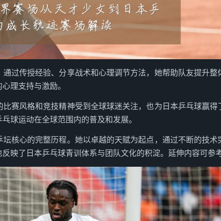
。通过传授经验、分享战术和心理调节方法，她帮助队友提升整
的心理支持与激励。
的比赛风格和竞技精神受到全球球迷关注，也为日本乒乓球赢得
乒乓球运动在全球范围内的普及和发展。
乒坛核心的完整历程。她以卓越的天赋为起点，通过不断的技术
也反映了日本乒乓球青训体系与团队文化的积淀。延伸内容可参