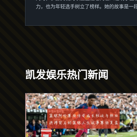
力，也为年轻选手树立了榜样。她的故事是一
凯发娱乐热门新闻