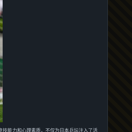
竞技能力和心理素质，不仅为日本乒坛注入了活