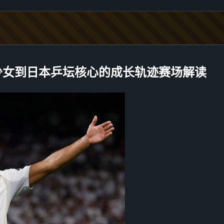
少女到日本乒坛核心的成长轨迹赛场解读