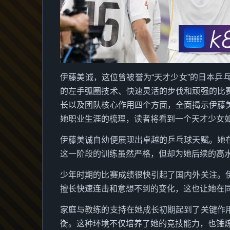
伊藤美诚，这位曾被誉为“天才少女”的日本
的左手弧圈技术、快速灵活的步伐和顽强的比
长以及团队核心作用四个方面，全面揭示伊藤
她职业生涯的梳理，读者将看到一个天才少女
伊藤美诚自幼便展现出卓越的乒乓球天赋。她
这一阶段的训练虽然严格，但却为她后续的高
少年时期的比赛成绩很快引起了国内外关注。
擅长快速连击和意想不到的变化，这也让她在
家庭与教练的支持在她成长初期起到了关键作
衡。这种环境不仅培养了她的竞技能力，也锤