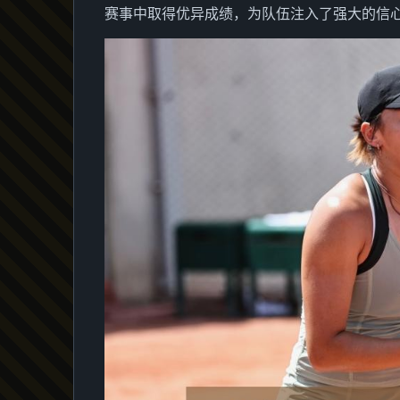
赛事中取得优异成绩，为队伍注入了强大的信