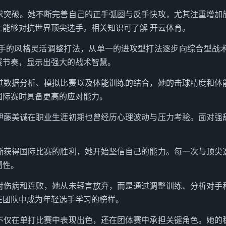
求突破。她不断完善自己的正手弧圈与反手快攻，尤其注重增加
上能够对抗世界顶尖选手。相关知识可了解
开云体育
。
手的风格灵活调整打法，从单一的进攻型打法逐步向综合型战
赛节奏，显示出强大的战术智慧。
过数据分析、模拟比赛以及体能训练的结合，她的击球精度和体
国际赛时具备更高的应对能力。
伊藤美诚在职业生涯初期也曾经历心理波动与压力考验。面对强
渐获得国际比赛的胜利，她开始坚信自己的能力。每一次与顶尖
韧性。
对伤病和连败，她从未轻言放弃，而是通过调整训练、分析对手
在团队中成为年轻选手学习的榜样。
不仅在单打比赛中表现出色，还在团体赛中承担关键角色。她的