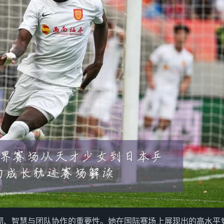
韧、智慧与团队协作的重要性。她在国际赛场上展现出的高水平