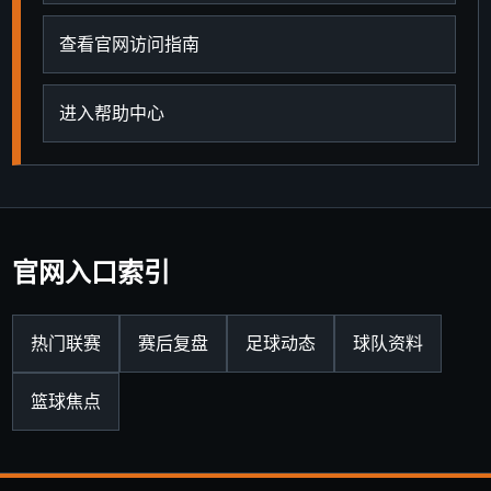
查看官网访问指南
进入帮助中心
官网入口索引
热门联赛
赛后复盘
足球动态
球队资料
篮球焦点