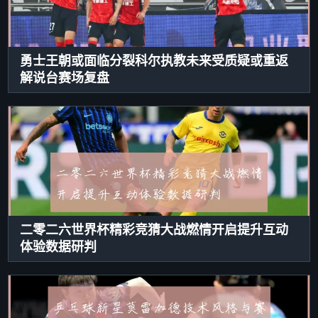
勇士王朝或面临分裂科尔执教未来受质疑或重返
解说台赛场复盘
二零二六世界杯精彩竞猜大战燃情开启提升互动
体验数据研判