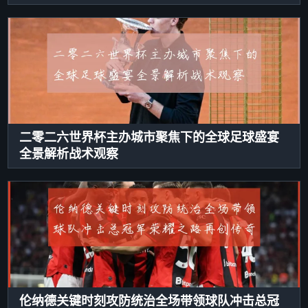
二零二六世界杯主办城市聚焦下的全球足球盛宴
全景解析战术观察
伦纳德关键时刻攻防统治全场带领球队冲击总冠