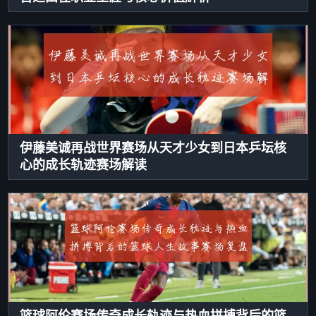
伊藤美诚再战世界赛场从天才少女到日本乒坛核
心的成长轨迹赛场解读