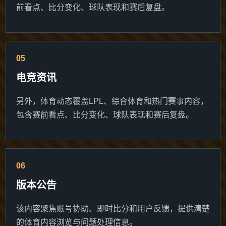
前看点、比分变化、球队表现和赛后复盘。
05
电竞资讯
另外，体育动态覆盖LPL、综合体育和热门赛事内容，
包含赛前看点、比分变化、球队表现和赛后复盘。
06
版本公告
该内容聚焦账号协助、即时比分和用户反馈，提供清楚
的体育内容浏览与问题处理信息。