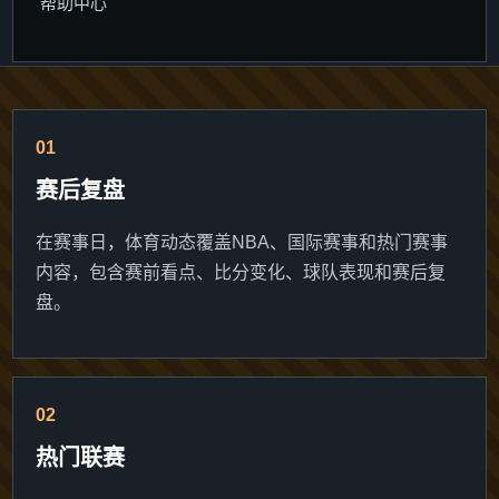
帮助中心
01
赛后复盘
在赛事日，体育动态覆盖NBA、国际赛事和热门赛事
内容，包含赛前看点、比分变化、球队表现和赛后复
盘。
02
热门联赛