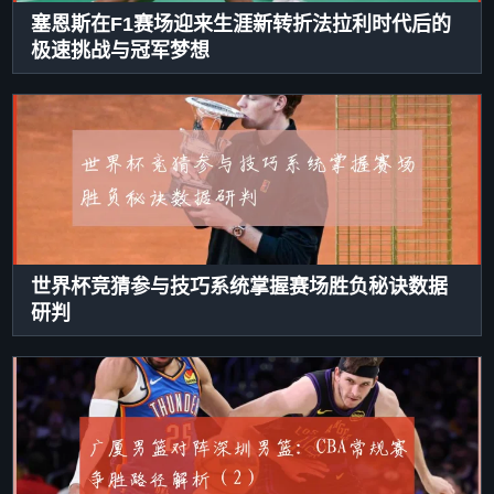
塞恩斯在F1赛场迎来生涯新转折法拉利时代后的
极速挑战与冠军梦想
世界杯竞猜参与技巧系统掌握赛场胜负秘诀数据
研判