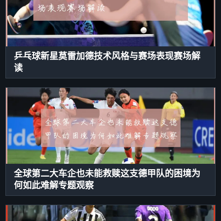
乒乓球新星莫雷加德技术风格与赛场表现赛场解
读
全球第二大车企也未能救赎这支德甲队的困境为
何如此难解专题观察