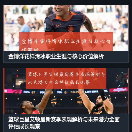
金博洋花样滑冰职业生涯与核心价值解析
篮球巨星艾顿最新赛季表现解析与未来潜力全面
评估成长观察