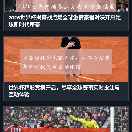
2026世界杯揭幕战点燃全球激情豪强对决开启足
球新时代序幕
世界杯精彩竞猜开启，尽享全球赛事实时投注与
互动体验