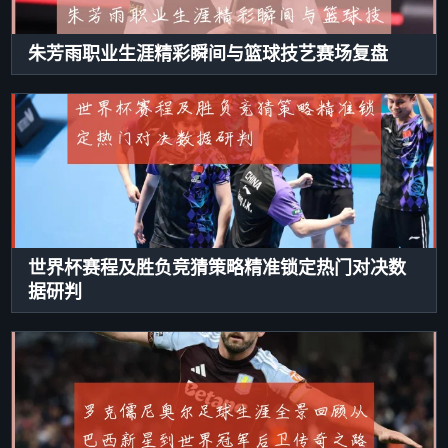
朱芳雨职业生涯精彩瞬间与篮球技艺赛场复盘
世界杯赛程及胜负竞猜策略精准锁定热门对决数
据研判