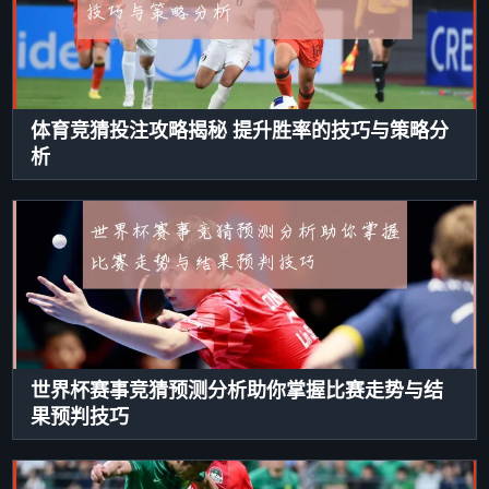
体育竞猜投注攻略揭秘 提升胜率的技巧与策略分
析
世界杯赛事竞猜预测分析助你掌握比赛走势与结
果预判技巧