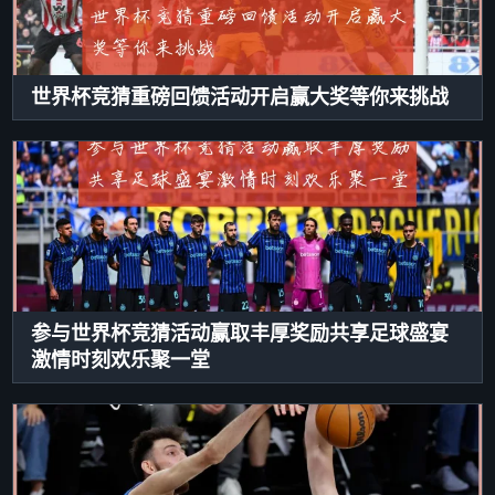
世界杯竞猜重磅回馈活动开启赢大奖等你来挑战
参与世界杯竞猜活动赢取丰厚奖励共享足球盛宴
激情时刻欢乐聚一堂