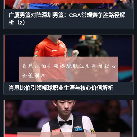
广厦男篮对阵深圳男篮：CBA常规赛争胜路径解
析（2）
肖恩比伯引领棒球职业生涯与核心价值解析