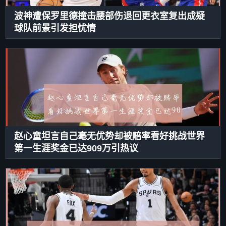
波神遭保罗里德撞击腰部伤退回更衣室复出成疑
球队前景引发担忧情
赵心童坦言自己毫无优势却被赔率看好挑战世界
第一生涯奖金已达909万引热议