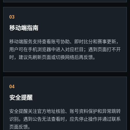
03
移动端指南
移动端服务支持查看账号协助、即时比分和赛事更新，
用户可在手机浏览器中进入对应栏目；遇到页面打不开
时，建议先刷新页面或切换网络后再反馈。
04
安全提醒
安全提醒关注官方地址核验、账号资料保护和异常跳转
识别。遇到公告无法查看时，应先停止操作并通过联系
页面反馈。