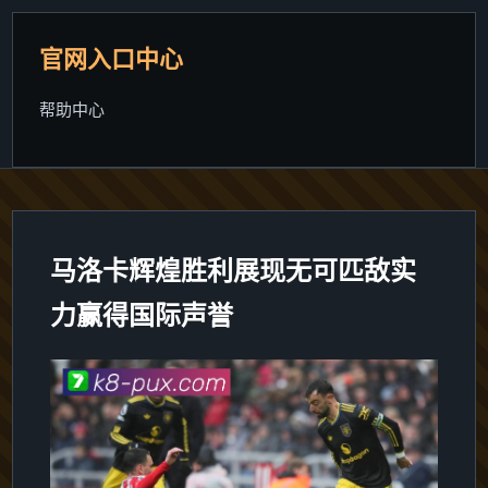
官网入口中心
帮助中心
马洛卡辉煌胜利展现无可匹敌实
力赢得国际声誉