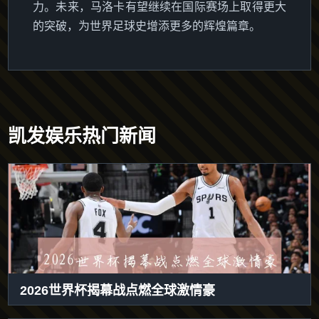
力。未来，马洛卡有望继续在国际赛场上取得更大
的突破，为世界足球史增添更多的辉煌篇章。
凯发娱乐热门新闻
2026世界杯揭幕战点燃全球激情豪