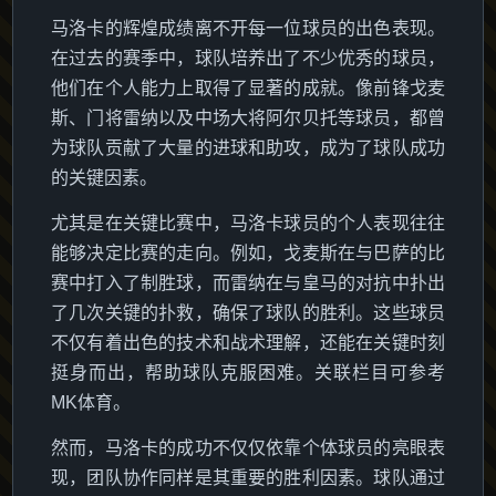
马洛卡的辉煌成绩离不开每一位球员的出色表现。
在过去的赛季中，球队培养出了不少优秀的球员，
他们在个人能力上取得了显著的成就。像前锋戈麦
斯、门将雷纳以及中场大将阿尔贝托等球员，都曾
为球队贡献了大量的进球和助攻，成为了球队成功
的关键因素。
尤其是在关键比赛中，马洛卡球员的个人表现往往
能够决定比赛的走向。例如，戈麦斯在与巴萨的比
赛中打入了制胜球，而雷纳在与皇马的对抗中扑出
了几次关键的扑救，确保了球队的胜利。这些球员
不仅有着出色的技术和战术理解，还能在关键时刻
挺身而出，帮助球队克服困难。关联栏目可参考
MK体育
。
然而，马洛卡的成功不仅仅依靠个体球员的亮眼表
现，团队协作同样是其重要的胜利因素。球队通过